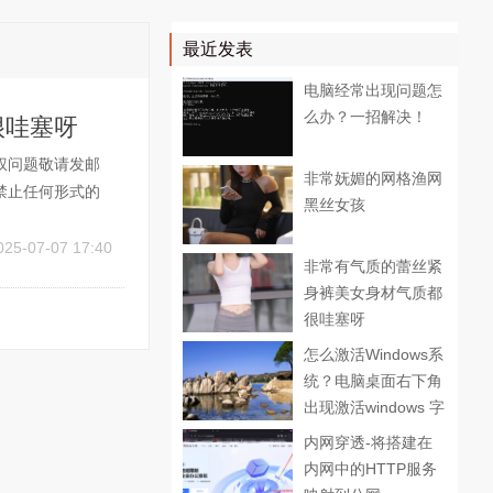
最近发表
电脑经常出现问题怎
么办？一招解决！
很哇塞呀
权问题敬请发邮
非常妩媚的网格渔网
禁止任何形式的
黑丝女孩
oxmail.co
025-07-07 17:40
非常有气质的蕾丝紧
身裤美女身材气质都
很哇塞呀
怎么激活Windows系
统？电脑桌面右下角
出现激活windows 字
样怎么去除？
内网穿透-将搭建在
内网中的HTTP服务