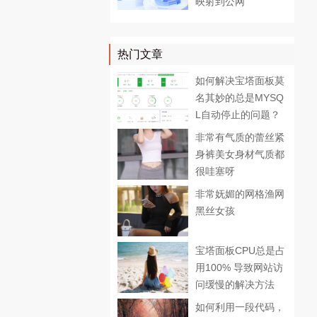
映射到公网
热门文章
如何解决宝塔面板莫
名其妙的总是MYSQ
L自动停止的问题？
非常有气质的蕾丝紧
身裤美女身材气质都
很哇塞呀
非常妩媚的网格渔网
黑丝女孩
宝塔面板CPU总是占
用100% 导致网站访
问缓慢的解决方法
如何利用一段代码，