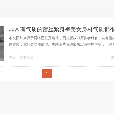
非常有气质的蕾丝紧身裤美女身材气质都
本文图片来源于网络已公开途径，图片版权归原作者所有，若有侵
件告知，我们会立即处理。本站图片资源如果没有特殊声明，一律
转载和盗用, 如有侵权，请联系删除，我们的联系邮箱是： jack1715@f
m 非常感谢您！...
栏目：
美女写真
2
1