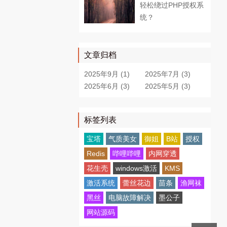
轻松绕过PHP授权系
统？
文章归档
2025年9月 (1)
2025年7月 (3)
2025年6月 (3)
2025年5月 (3)
标签列表
宝塔
气质美女
御姐
B站
授权
Redis
哔哩哔哩
内网穿透
花生壳
windows激活
KMS
激活系统
蕾丝花边
苗条
渔网袜
黑丝
电脑故障解决
墨公子
网站源码